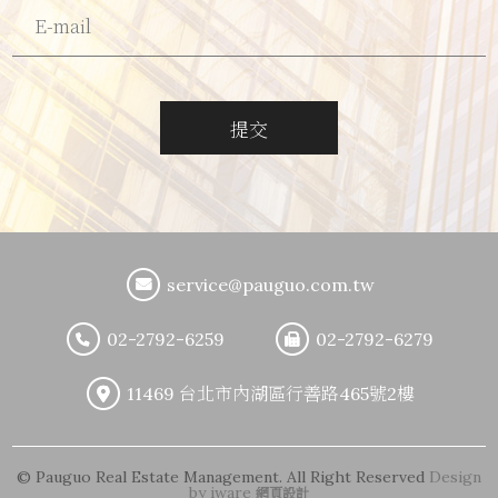
提交
service@pauguo.com.tw
02-2792-6259
02-2792-6279
11469 台北市內湖區行善路465號2樓
© Pauguo Real Estate Management. All Right Reserved
Design
by iware
網頁設計